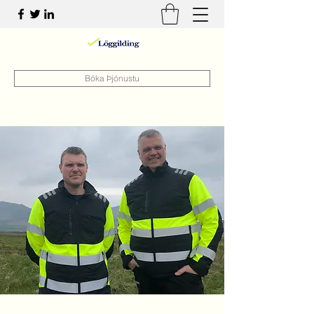
Bóka Þjónustu