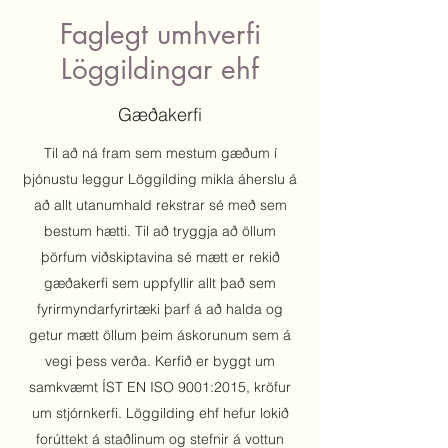
Faglegt umhverfi
Löggildingar ehf
Gæðakerfi
Til að ná fram sem mestum gæðum í
þjónustu leggur Löggilding mikla áherslu á
að allt utanumhald rekstrar sé með sem
bestum hætti. Til að tryggja að öllum
þörfum viðskiptavina sé mætt er rekið
gæðakerfi sem uppfyllir allt það sem
fyrirmyndarfyrirtæki þarf á að halda og
getur mætt öllum þeim áskorunum sem á
vegi þess verða. Kerfið er byggt um
samkvæmt ÍST EN ISO 9001:2015, kröfur
um stjórnkerfi. Löggilding ehf hefur lokið
forúttekt á staðlinum og stefnir á vottun